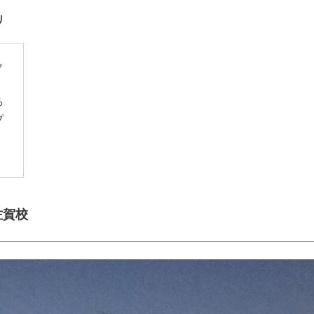
り
ク
る
プ
、
佐賀校