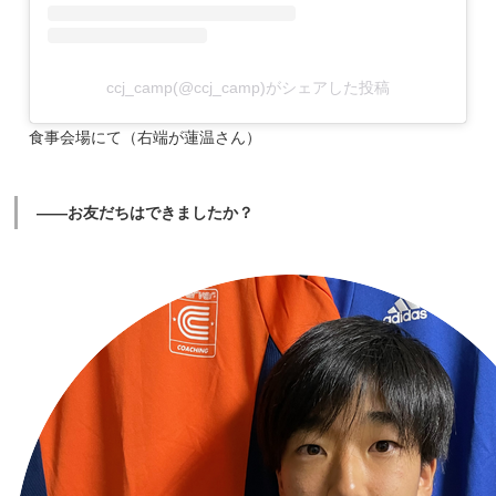
ccj_camp(@ccj_camp)がシェアした投稿
食事会場にて（右端が蓮温さん）
――お友だちはできましたか？