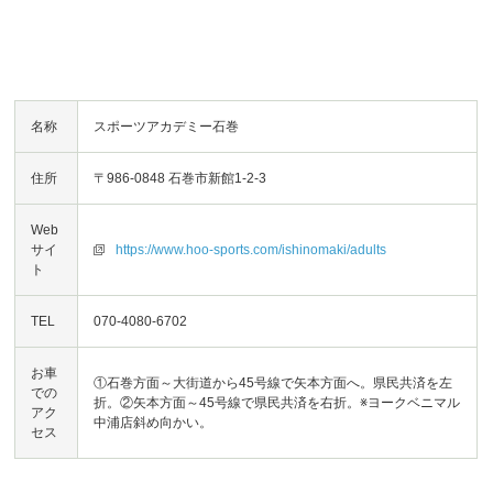
名称
スポーツアカデミー石巻
住所
〒986-0848 石巻市新館1-2-3
Web
サイ
https://www.hoo-sports.com/ishinomaki/adults
ト
TEL
070-4080-6702
お車
①石巻方面～大街道から45号線で矢本方面へ。県民共済を左
での
折。②矢本方面～45号線で県民共済を右折。※ヨークベニマル
アク
中浦店斜め向かい。
セス