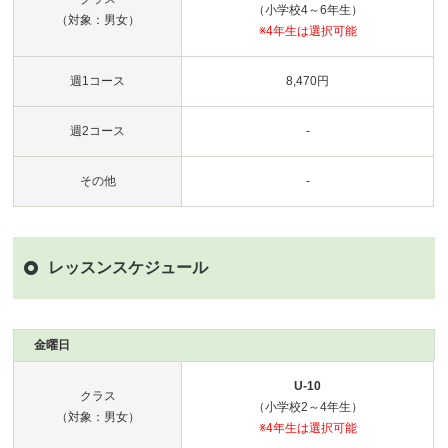
（小学校4～6年生）
（対象：男女）
※4年生は選択可能
週1コース
8,470円
週2コース
-
その他
-
レッスンスケジュール
金曜日
U-10
クラス
（小学校2～4年生）
（対象：男女）
※4年生は選択可能