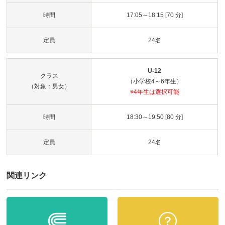
時間
17:05～18:15 [70 分]
定員
24名
U-12
クラス
（小学校4～6年生）
（対象：男女）
※4年生は選択可能
時間
18:30～19:50 [80 分]
定員
24名
関連リンク