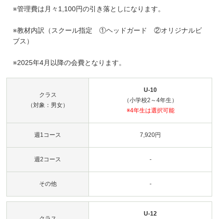
※管理費は月々1,100円の引き落としになります。
※教材内訳（スクール指定 ①ヘッドガード ②オリジナルビ
ブス）
※2025年4月以降の会費となります。
U-10
クラス
（小学校2～4年生）
（対象：男女）
※4年生は選択可能
週1コース
7,920円
週2コース
-
その他
-
U-12
クラス