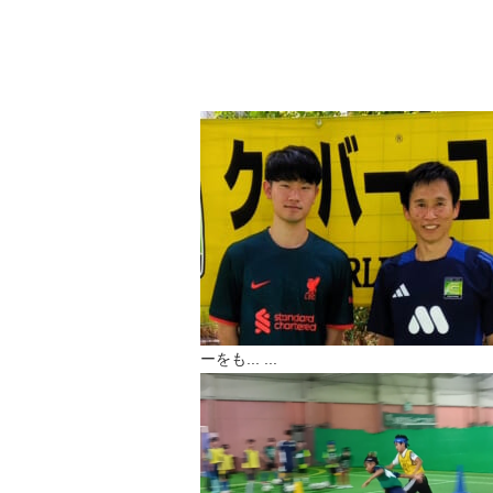
ーをも...
...