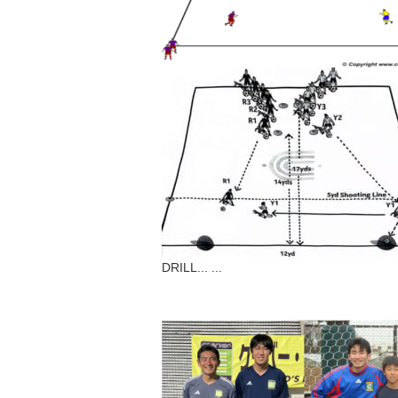
DRILL...
...