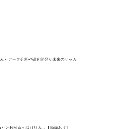
み～データ分析や研究開発が未来のサッカ
なと校独自の取り組み～【動画あり】...