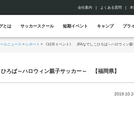
会社案内
|
よくある質問
|
本
グとは
サッカースクール
短期イベント
キャンプ
プラ
ールニュース
>
レポート
>
《10月イベント》 JFAなでしこひろば～ハロウィン
しこひろば～ハロウィン親子サッカー～ 【福岡県】
2019.10.2