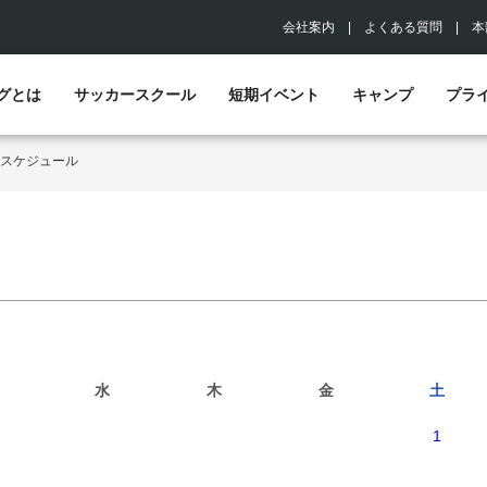
会社案内
|
よくある質問
|
本
グとは
サッカースクール
短期イベント
キャンプ
プラ
スケジュール
水
木
金
土
1