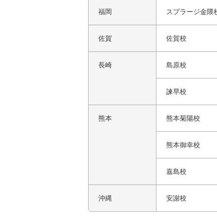
福岡
スプラージ金隈
佐賀
佐賀校
長崎
島原校
諫早校
熊本
熊本菊陽校
熊本御幸校
嘉島校
沖縄
安謝校