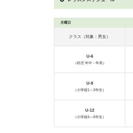
月曜日
クラス（対象：男女）
U-6
（幼児 年中・年長）
U-9
（小学校1～3年生）
U-12
（小学校4～6年生）