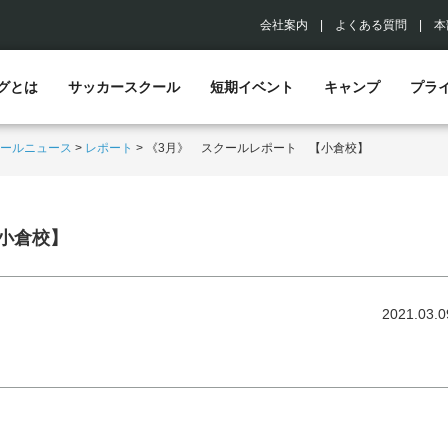
会社案内
|
よくある質問
|
本
グとは
サッカースクール
短期イベント
キャンプ
プラ
ールニュース
>
レポート
>
《3月》 スクールレポート 【小倉校】
小倉校】
2021.03.0