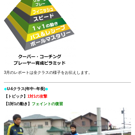
3月のレポートは全
クラスの様子をお伝えします。
◆
U-6クラス(年中~年長)
◆
【トピック】
1対1の攻撃
【1対1の動き】
フェイントの復習