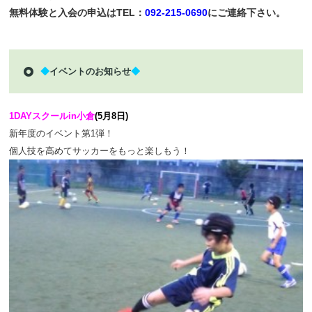
無料体験と入会の申込は
TEL：
092-215-0690
に
ご連絡下さい。
◆
イベントのお知らせ
◆
1DAYスクール
in小倉
(5月8日)
新年度のイベント第1弾！
個人技を高めてサッカーをもっと楽しもう！