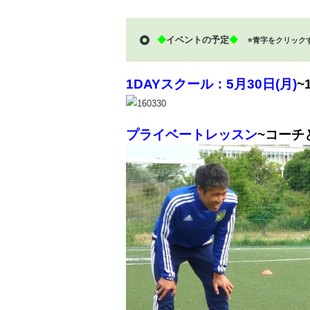
◆
イベントの予定
◆
※青字をクリック
1DAYスクール：5月30日(月)
~
プライベートレッスン
~コーチ