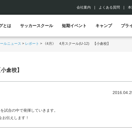
会社案内
|
よくある質問
|
本
グとは
サッカースクール
短期イベント
キャンプ
プラ
ールニュース
>
レポート
>
《4月》 4月スクール(U-12) 【小倉校】
 【小倉校】
2016.04.2
。
果を試合の中で発揮していきます。
子をお伝えします！