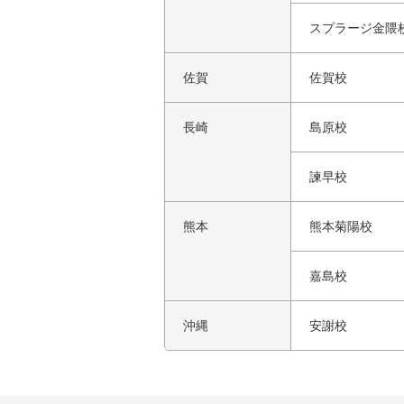
スプラージ金隈
佐賀
佐賀校
長崎
島原校
諫早校
熊本
熊本菊陽校
嘉島校
沖縄
安謝校