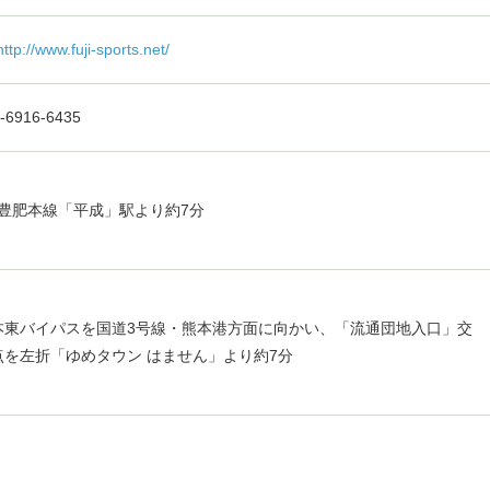
http://www.fuji-sports.net/
-6916-6435
R 豊肥本線「平成」駅より約7分
本東バイパスを国道3号線・熊本港方面に向かい、「流通団地入口」交
点を左折「ゆめタウン はません」より約7分