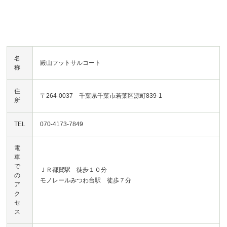
名
殿山フットサルコート
称
住
〒264-0037 千葉県千葉市若葉区源町839-1
所
TEL
070-4173-7849
電
車
で
ＪＲ都賀駅 徒歩１０分
の
モノレールみつわ台駅 徒歩７分
ア
ク
セ
ス