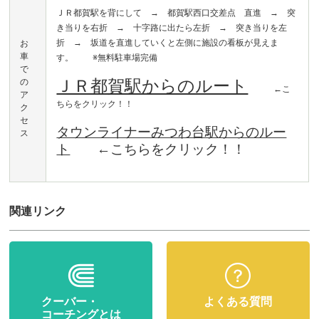
ＪＲ都賀駅を背にして → 都賀駅西口交差点 直進 → 突
き当りを右折 → 十字路に出たら左折 → 突き当りを左
折 → 坂道を直進していくと左側に施設の看板が見えま
お
車
す。 ※無料駐車場完備
で
ＪＲ都賀駅からのルート
の
←こ
ア
ちらをクリック！！
ク
セ
タウンライナーみつわ台駅からのルー
ス
ト
←こちらをクリック！！
関連リンク
クーバー・
よくある質問
コーチングとは