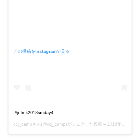
この投稿をInstagramで見る
#jetmk2018smday4
ccj_camp
さん(@ccj_camp)がシェアした投稿 –
2018年 7月月27日午前1時36分PDT