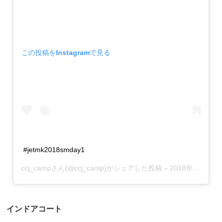
この投稿をInstagramで見る
#jetmk2018smday1
ccj_camp
さん(@ccj_camp)がシェアした投稿 –
2018年 7月月24日午前1時52分PDT
インドアコート