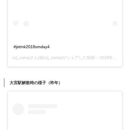
#jetmk2018smday4
ccj_camp
さん(@ccj_camp)がシェアした投稿 –
2018年 7月月27日午前1時40分PDT
大宮駅解散時の様子（昨年）