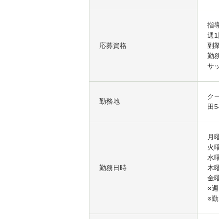
指
週1
応募資格
副
勤
サ
ク
勤務地
田5
月曜
火曜
水曜
勤務日時
木曜
金曜
※週
※