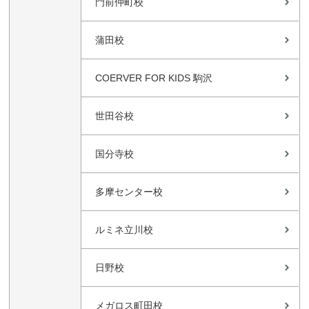
門前仲町校
蒲田校
COERVER FOR KIDS 駒沢
世田谷校
国分寺校
多摩センター校
ルミネ立川校
日野校
メガロス町田校