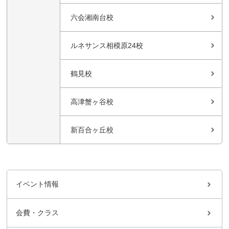
六会湘南台校
ルネサンス相模原24校
鶴見校
高津蟹ヶ谷校
新百合ヶ丘校
イベント情報
会費・クラス