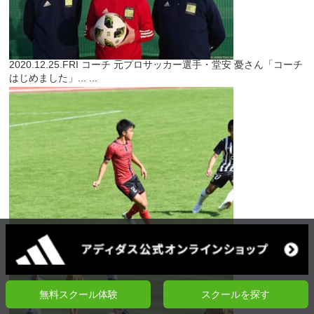
2020.12.25.FRI
コーチ
元プロサッカー選手・堂安 憂さん「コーチ
はじめました」...
...
2020.12.24.THU
特別企画
【高校サッカー選手権出場校に所属する
クーバー出身選手／第五回】江川脩斗選手（長崎...
...
無料スクール体験
スクールを探す