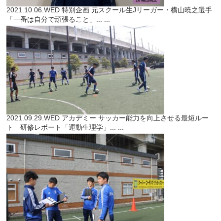
2021.10.06.WED
特別企画
元スクール生Jリーガー・横山暁之選手
「一番は自分で頑張ること」...
...
2021.09.29.WED
アカデミー
サッカー能力を向上させる最短ルー
ト 研修レポート「運動生理学」...
...