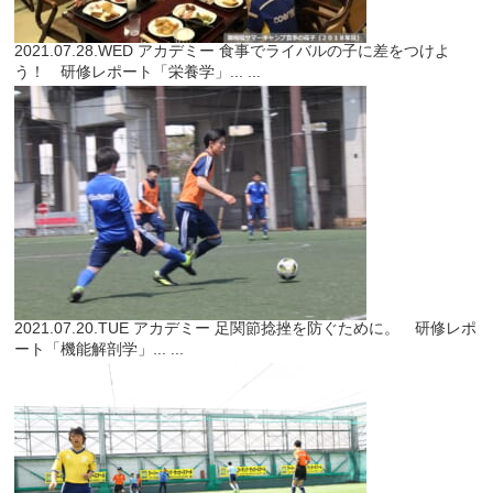
2021.07.28.WED
アカデミー
食事でライバルの子に差をつけよ
う！ 研修レポート「栄養学」...
...
2021.07.20.TUE
アカデミー
足関節捻挫を防ぐために。 研修レポ
ート「機能解剖学」...
...