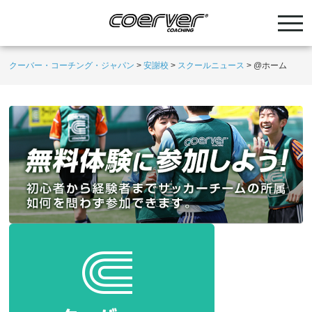
クーバー・コーチング・ジャパン
>
安謝校
>
スクールニュース
>
@ホーム