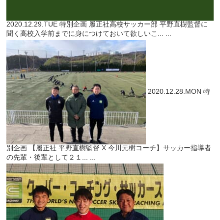
2020.12.29.TUE
特別企画
履正社高校サッカー部 平野直樹監督に
聞く高校入学前までに身につけておいて欲しいこ...
...
2020.12.28.MON
特
別企画
【履正社 平野直樹監督 X 今川元樹コーチ】サッカー指導者
の先輩・後輩として２１...
...