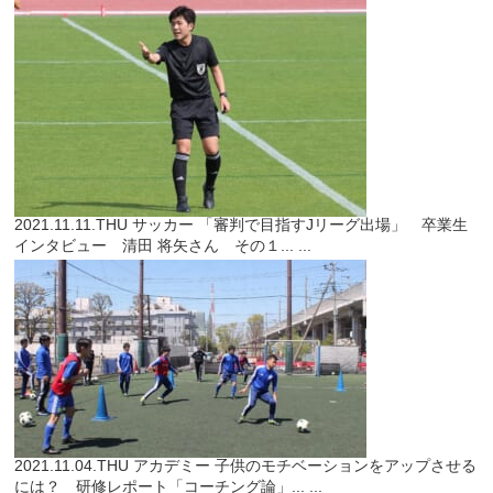
2021.11.11.THU
サッカー
「審判で目指すJリーグ出場」 卒業生
インタビュー 清田 将矢さん その１...
...
2021.11.04.THU
アカデミー
子供のモチベーションをアップさせる
には？ 研修レポート「コーチング論」...
...