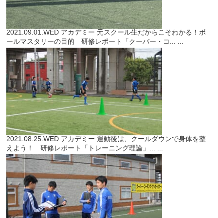
2021.09.01.WED
アカデミー
元スクール生だからこそわかる！ボ
ールマスタリーの目的 研修レポート「クーバー・コ...
...
2021.08.25.WED
アカデミー
運動後は、クールダウンで身体を整
えよう！ 研修レポート「トレーニング理論」...
...