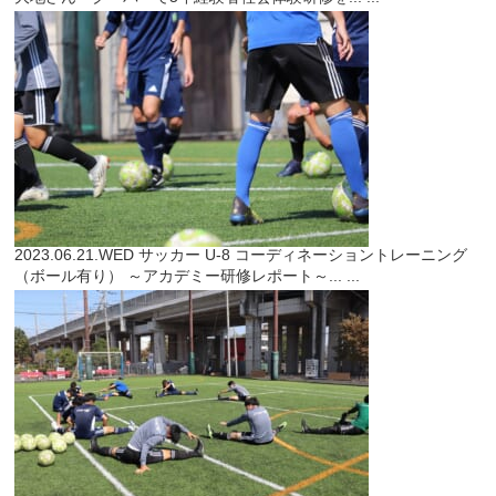
2023.06.21.WED
サッカー
U-8 コーディネーショントレーニング
（ボール有り） ～アカデミー研修レポート～...
...