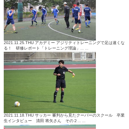
2021.11.25.THU
アカデミー
アジリティトレーニングで足は速くな
る！ 研修レポート「トレーニング理論」...
...
2021.11.18.THU
サッカー
審判から見たクーバーのスクール 卒業
生インタビュー 清田 将矢さん その２...
...