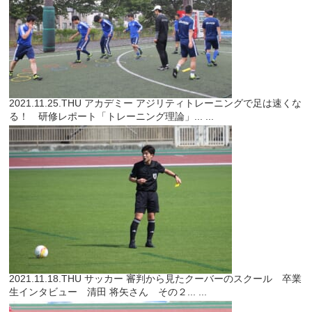
2021.11.25.THU
アカデミー
アジリティトレーニングで足は速くな
る！ 研修レポート「トレーニング理論」...
...
2021.11.18.THU
サッカー
審判から見たクーバーのスクール 卒業
生インタビュー 清田 将矢さん その２...
...