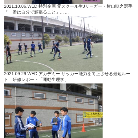
2021.10.06.WED
特別企画
元スクール生Jリーガー・横山暁之選手
「一番は自分で頑張ること」...
...
2021.09.29.WED
アカデミー
サッカー能力を向上させる最短ルー
ト 研修レポート「運動生理学」...
...