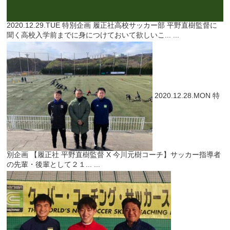
2020.12.29.TUE
特別企画
履正社高校サッカー部 平野直樹監督に
聞く高校入学前までに身につけておいて欲しいこ...
...
2020.12.28.MON
特
別企画
【履正社 平野直樹監督 X 今川元樹コーチ】サッカー指導者
の先輩・後輩として２１...
...