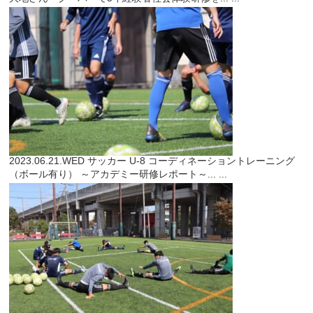
2023.06.21.WED
サッカー
U-8 コーディネーショントレーニング
（ボール有り） ～アカデミー研修レポート～...
...