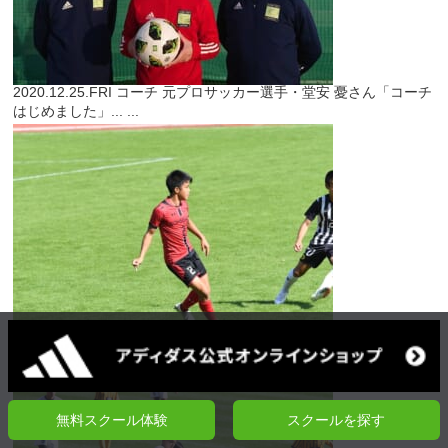
2020.12.25.FRI
コーチ
元プロサッカー選手・堂安 憂さん「コーチ
はじめました」...
...
2020.12.24.THU
特別企画
【高校サッカー選手権出場校に所属する
クーバー出身選手／第五回】江川脩斗選手（長崎...
...
無料スクール体験
スクールを探す