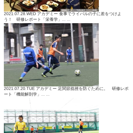
2021.07.28.WED
アカデミー
食事でライバルの子に差をつけよ
う！ 研修レポート「栄養学」...
...
2021.07.20.TUE
アカデミー
足関節捻挫を防ぐために。 研修レポ
ート「機能解剖学」...
...