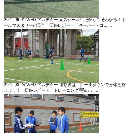
2021.09.01.WED
アカデミー
元スクール生だからこそわかる！ボ
ールマスタリーの目的 研修レポート「クーバー・コ...
...
2021.08.25.WED
アカデミー
運動後は、クールダウンで身体を整
えよう！ 研修レポート「トレーニング理論」...
...