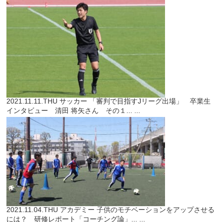
2021.11.11.THU
サッカー
「審判で目指すJリーグ出場」 卒業生
インタビュー 清田 将矢さん その１...
...
2021.11.04.THU
アカデミー
子供のモチベーションをアップさせる
には？ 研修レポート「コーチング論」...
...