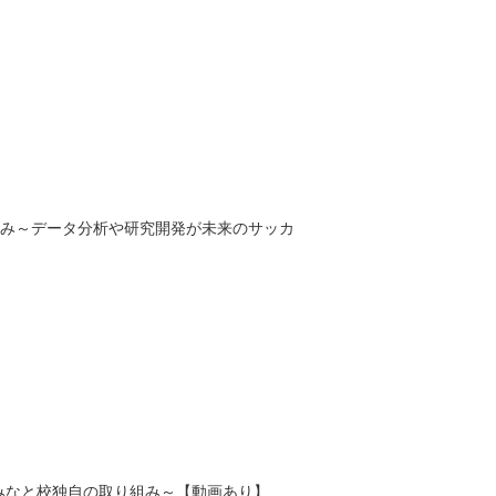
み～データ分析や研究開発が未来のサッカ
なと校独自の取り組み～【動画あり】...