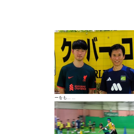
ーをも...
...