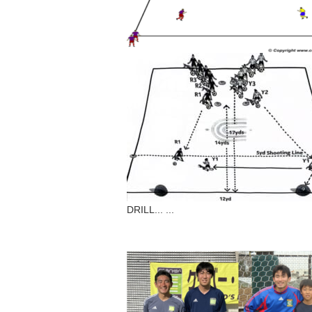
DRILL...
...