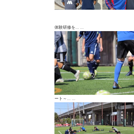
体験研修を...
...
ート～...
...