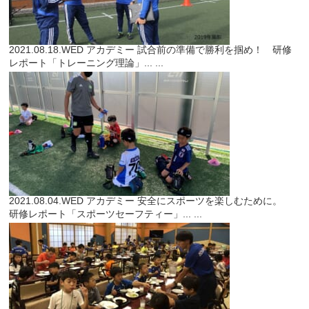
2021.08.18.WED
アカデミー
試合前の準備で勝利を掴め！ 研修
レポート「トレーニング理論」...
...
2021.08.04.WED
アカデミー
安全にスポーツを楽しむために。
研修レポート「スポーツセーフティー」...
...