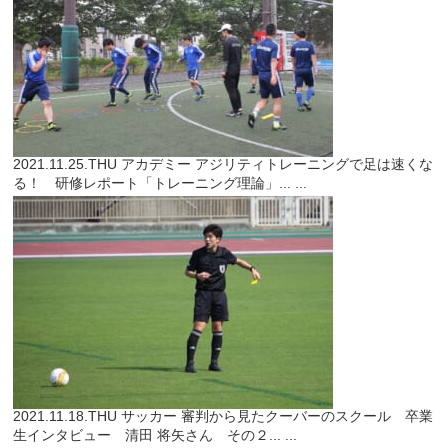
2021.11.25.THU
アカデミー
アジリティトレーニングで足は速くな
る！ 研修レポート「トレーニング理論」...
...
2021.11.18.THU
サッカー
審判から見たクーバーのスクール 卒業
生インタビュー 清田 将矢さん その２...
...