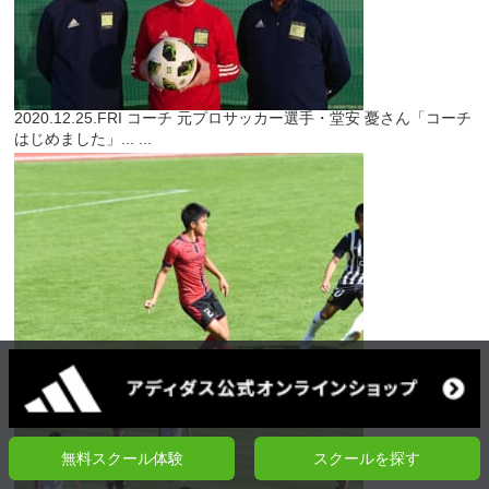
2020.12.25.FRI
コーチ
元プロサッカー選手・堂安 憂さん「コーチ
はじめました」...
...
2020.12.24.THU
特別企画
【高校サッカー選手権出場校に所属する
クーバー出身選手／第五回】江川脩斗選手（長崎...
...
無料スクール体験
スクールを探す