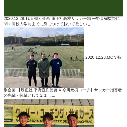
2020.12.29.TUE
特別企画
履正社高校サッカー部 平野直樹監督に
聞く高校入学前までに身につけておいて欲しいこ...
...
2020.12.28.MON
特
別企画
【履正社 平野直樹監督 X 今川元樹コーチ】サッカー指導者
の先輩・後輩として２１...
...