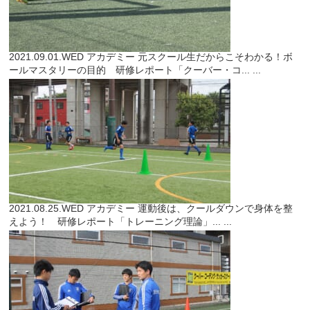
2021.09.01.WED
アカデミー
元スクール生だからこそわかる！ボ
ールマスタリーの目的 研修レポート「クーバー・コ...
...
2021.08.25.WED
アカデミー
運動後は、クールダウンで身体を整
えよう！ 研修レポート「トレーニング理論」...
...