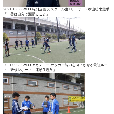
2021.10.06.WED
特別企画
元スクール生Jリーガー・横山暁之選手
「一番は自分で頑張ること」...
...
2021.09.29.WED
アカデミー
サッカー能力を向上させる最短ルー
ト 研修レポート「運動生理学」...
...