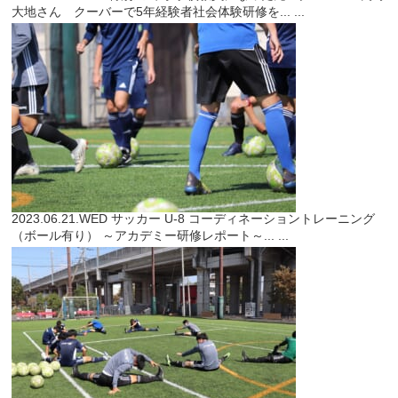
大地さん クーバーで5年経験者社会体験研修を...
...
2023.06.21.WED
サッカー
U-8 コーディネーショントレーニング
（ボール有り） ～アカデミー研修レポート～...
...