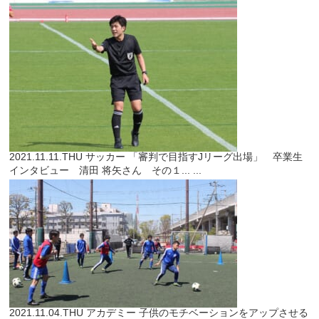
2021.11.11.THU
サッカー
「審判で目指すJリーグ出場」 卒業生
インタビュー 清田 将矢さん その１...
...
2021.11.04.THU
アカデミー
子供のモチベーションをアップさせる