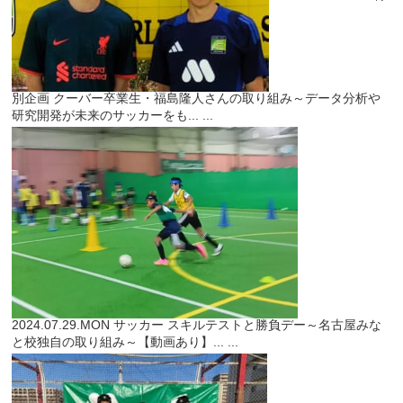
別企画
クーバー卒業生・福島隆人さんの取り組み～データ分析や
研究開発が未来のサッカーをも...
...
2024.07.29.MON
サッカー
スキルテストと勝負デー～名古屋みな
と校独自の取り組み～【動画あり】...
...