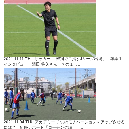
2021.11.11.THU
サッカー
「審判で目指すJリーグ出場」 卒業生
インタビュー 清田 将矢さん その１...
...
2021.11.04.THU
アカデミー
子供のモチベーションをアップさせる
には？ 研修レポート「コーチング論」...
...