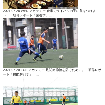
2021.07.28.WED
アカデミー
食事でライバルの子に差をつけよ
う！ 研修レポート「栄養学」...
...
2021.07.20.TUE
アカデミー
足関節捻挫を防ぐために。 研修レポ
ート「機能解剖学」...
...