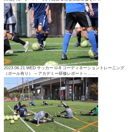
2023.06.21.WED
サッカー
U-8 コーディネーショントレーニング
（ボール有り） ～アカデミー研修レポート～...
...