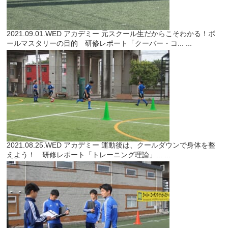
2021.09.01.WED
アカデミー
元スクール生だからこそわかる！ボ
ールマスタリーの目的 研修レポート「クーバー・コ...
...
2021.08.25.WED
アカデミー
運動後は、クールダウンで身体を整
えよう！ 研修レポート「トレーニング理論」...
...