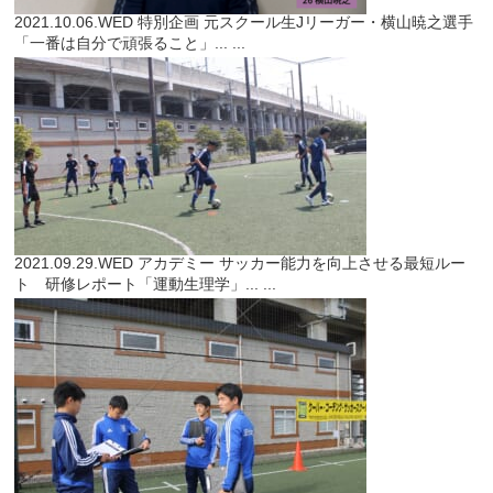
2021.10.06.WED
特別企画
元スクール生Jリーガー・横山暁之選手
「一番は自分で頑張ること」...
...
2021.09.29.WED
アカデミー
サッカー能力を向上させる最短ルー
ト 研修レポート「運動生理学」...
...