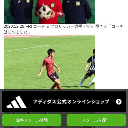
2020.12.25.FRI
コーチ
元プロサッカー選手・堂安 憂さん「コーチ
はじめました」...
...
2020.12.24.THU
特別企画
【高校サッカー選手権出場校に所属する
クーバー出身選手／第五回】江川脩斗選手（長崎...
...
無料スクール体験
スクールを探す