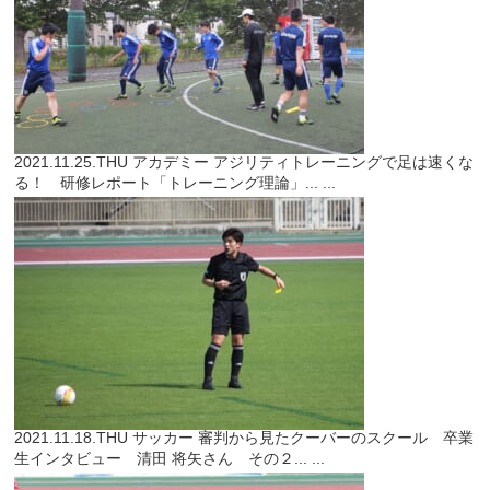
2021.11.25.THU
アカデミー
アジリティトレーニングで足は速くな
る！ 研修レポート「トレーニング理論」...
...
2021.11.18.THU
サッカー
審判から見たクーバーのスクール 卒業
生インタビュー 清田 将矢さん その２...
...