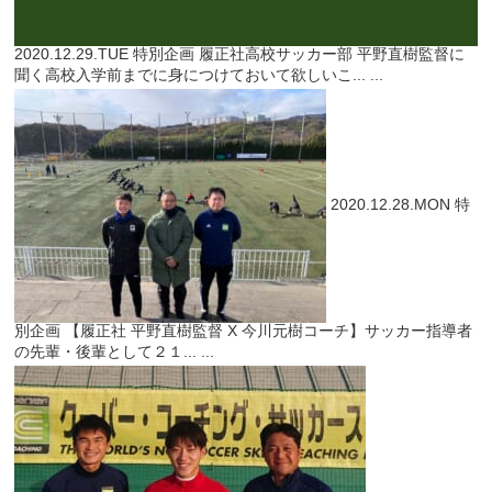
2020.12.29.TUE
特別企画
履正社高校サッカー部 平野直樹監督に
聞く高校入学前までに身につけておいて欲しいこ...
...
2020.12.28.MON
特
別企画
【履正社 平野直樹監督 X 今川元樹コーチ】サッカー指導者
の先輩・後輩として２１...
...